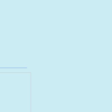
______________