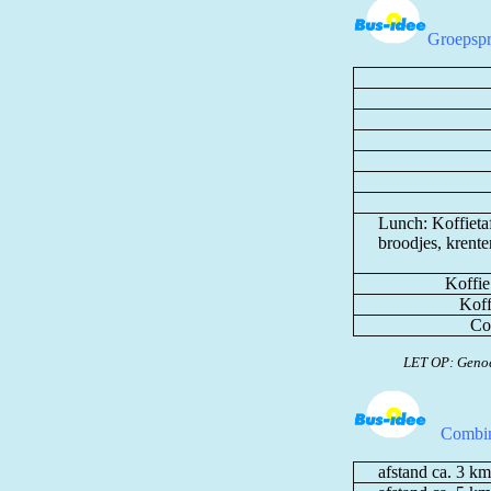
Groepspr
Lunch: Koffietaf
broodjes, krente
Koffie
Koff
Co
LET OP: Genoe
Combin
afstand ca. 3 km