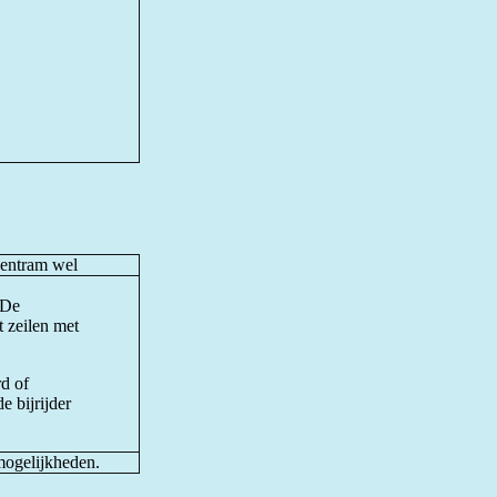
dentram wel
 De
 zeilen met
rd of
e bijrijder
mogelijkheden.