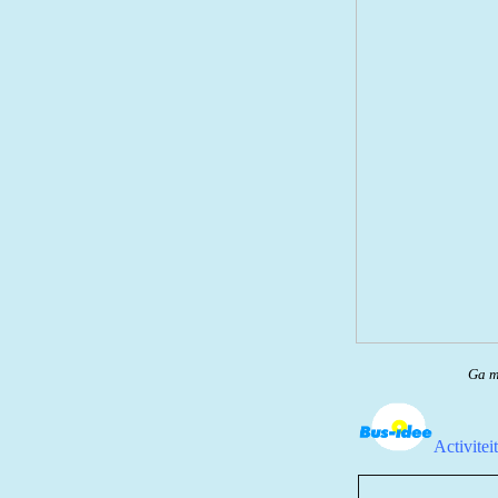
Ga me
Activitei