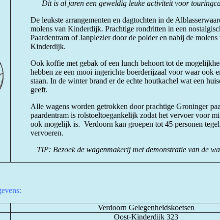
Dit is al jaren een geweldig leuke activiteit voor touring
De leukste arrangementen en dagtochten in de Alblasserwaar
molens van Kinderdijk. Prachtige rondritten in een nostalgis
Paardentram of Janplezier door de polder en nabij de molens
Kinderdijk.
Ook koffie met gebak of een lunch behoort tot de mogelijkhe
hebben ze een mooi ingerichte boerderijzaal voor waar ook e
staan. In de winter brand er de echte houtkachel wat een huise
geeft.
Alle
wagens worden getrokken door prachtige Groninger pa
paardentram is rolstoeltoegankelijk zodat het vervoer voor m
ook mogelijk is.
Verdoorn kan
groepen tot 45 personen tegel
vervoeren.
TIP: Bezoek de wagenmakerij met demonstratie van de w
evens:
Verdoorn Gelegenheidskoetsen
Oost-Kinderdijk 323