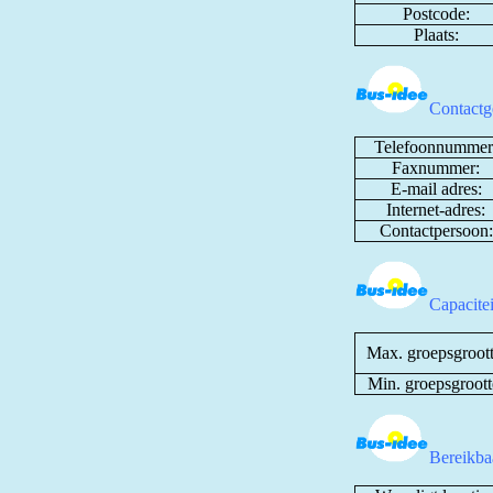
Postcode:
Plaats:
Contactg
Telefoonnummer
Faxnummer:
E-mail adres:
Internet-adres:
Contactpersoon:
Capacite
Max. groepsgroott
Min. groepsgroott
Bereikbaa