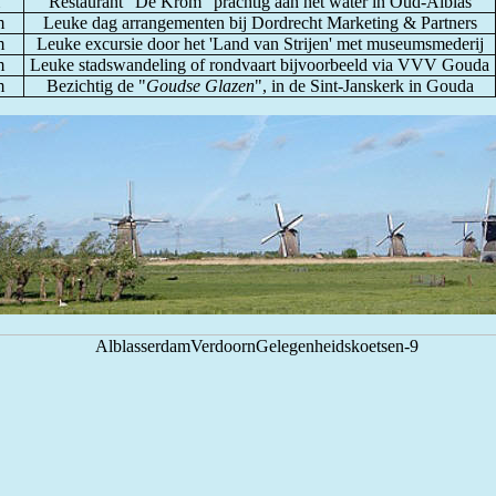
Restaurant "De Krom" prachtig aan het water in Oud-Alblas
m
Leuke dag arrangementen bij Dordrecht Marketing & Partners
m
Leuke excursie door het 'Land van Strijen' met museumsmederij
m
Leuke stadswandeling of rondvaart bijvoorbeeld via VVV Gouda
m
Bezichtig de "
Goudse Glazen
", in de Sint-Janskerk in Gouda