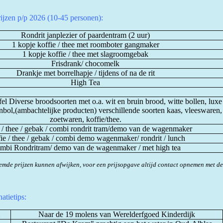
ijzen p/p 2026 (10-45 personen):
Rondrit janplezier of paardentram (2 uur)
1 kopje koffie / thee met roomboter gangmaker
1 kopje koffie / thee met slagroomgebak
Frisdrank/ chocomelk
Drankje met borrelhapje / tijdens of na de rit
High Tea
el Diverse broodsoorten met o.a. wit en bruin brood, witte bollen, luxe
nbol,(ambachtelijke producten) verschillende soorten kaas, vleeswaren,
zoetwaren, koffie/thee.
 / thee / gebak / combi rondrit tram/demo van de wagenmaker
ie / thee / gebak / combi demo wagenmaker/ rondrit / lunch
mbi Rondritram/ demo van de wagenmaker / met high tea
mde prijzen kunnen afwijken, voor een prijsopgave altijd contact opnemen met d
atietips:
Naar de 19 molens van Werelderfgoed Kinderdijk