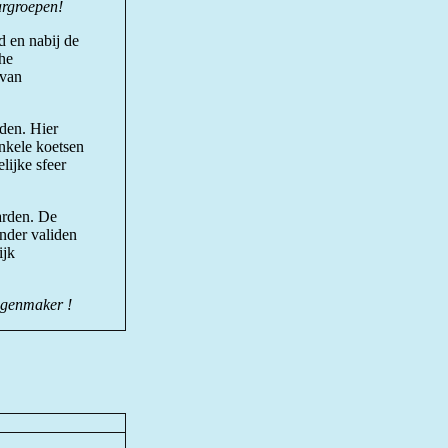
cargroepen!
d en nabij de
che
 van
den. Hier
nkele koetsen
lijke sfeer
arden. De
inder validen
ijk
agenmaker !