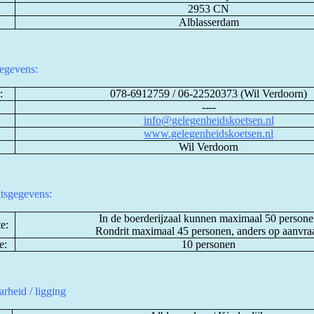
2953 CN
Alblasserdam
egevens:
:
078-6912759 / 06-22520373 (Wil Verdoorn)
----
info@gelegenheidskoetsen.nl
www.gelegenheidskoetsen.nl
Wil Verdoorn
itsgegevens:
In de boerderijzaal kunnen maximaal 50 persone
e:
Rondrit maximaal 45 personen, anders op aanvra
e:
10 personen
rheid / ligging