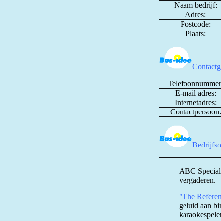
Naam bedrijf:
Adres:
Postcode:
Plaats:
Contactg
Telefoonnummer
E-mail adres:
Internetadres:
Contactpersoon:
Bedrijfs
ABC Specials 
vergaderen.
"The Refere
geluid aan b
karaokespele