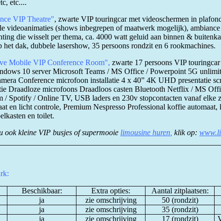
c, etc....
nce VIP Theatre"
, zwarte VIP touringcar met videoschermen in plafo
ele videoanimaties (shows inbegrepen of maatwerk mogelijk), ambiance
hting die wisselt per thema, ca. 4000 watt geluid aan binnen & buitenka
p het dak, dubbele lasershow, 35 persoons rondzit en 6 rookmachines.
ive Mobile VIP Conference Room",
zwarte 17 persoons VIP touringcar
ndows 10 server Microsoft Teams / MS Office / Powerpoint 5G unlimi
amera Conference microfoon installatie 4 x 40” 4K UHD presentatie sc
atie Draadloze microfoons Draadloos casten Bluetooth Netflix / MS Off
/ Spotify / Online TV, USB laders en 230v stopcontacten vanaf elke zi
aat en licht controle, Premium Nespresso Professional koffie automaat,
elkasten en toilet.
ook kleine VIP busjes of supermooie
limousine huren
,
klik op:
www.li
rk:
Beschikbaar:
Extra opties:
Aantal zitplaatsen:
ja
zie omschrijving
50 (rondzit)
ja
zie omschrijving
35 (rondzit)
ja
zie omschrijving
17 (rondzit)
V