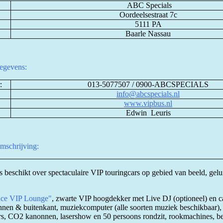
ABC Specials
Oordeelsestraat 7c
5111 PA
Baarle Nassau
egevens:
:
013-5077507 / 0900-ABCSPECIALS
info@abcspecials.nl
www.
vipbus.nl
Edwin Leuris
omschrijving:
beschikt over spectaculaire VIP touringcars op gebied van beeld, gelu
nce VIP Lounge"
, zwarte VIP hoogdekker met Live DJ (optioneel) en c
innen & buitenkant, muziekcomputer (alle soorten muziek beschikbaar)
rs,
CO2 kanonnen, lasershow en 50 persoons rondzit, rookmachines, b