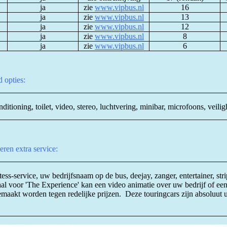
ja
zie
www.
vipbus.nl
16
ja
zie
www.
vipbus.nl
13
ja
zie
www.
vipbus.nl
12
ja
zie
www.
vipbus.nl
8
ja
zie
www.
vipbus.nl
6
 opties:
nditioning, toilet, video, stereo, luchtvering, minibar, microfoons, veil
eren extra service:
tess-service, uw bedrijfsnaam op de bus, deejay, zanger, entertainer, str
al voor 'The Experience' kan een video animatie over uw bedrijf of ee
aakt worden tegen redelijke prijzen. Deze touringcars zijn absoluut u