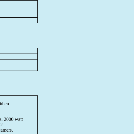
id en
a. 2000 watt
,
2
eamers,