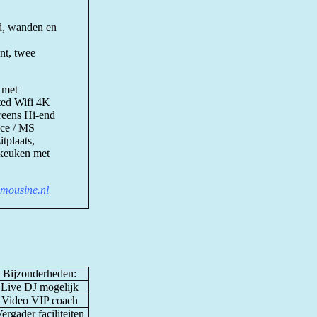
nd, wanden en
nt, twee
 met
ted Wifi 4K
reens Hi-end
ice / MS
tplaats,
 keuken met
mousine.nl
Bijzonderheden:
Live DJ mogelijk
Video VIP coach
ergader faciliteiten