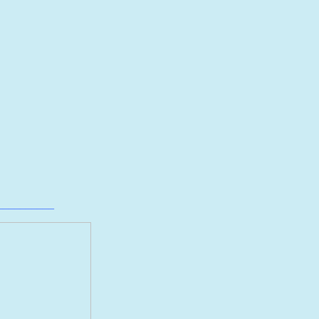
__________