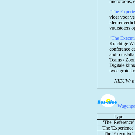
microfoons, et
"The Experie
vloer voor v
kleurenverlic
vuurstoters o
"The Execut
Krachtige Wi
conference c
audio install
Teams / Zoom 
Digitale klim
twee grote ko
NIEUW: nu 
Wagenpa
Type
'The 'Reference'
The 'Experience'
The 'Executive'