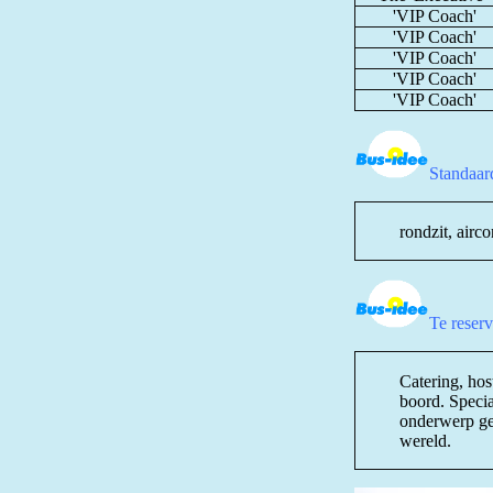
'VIP Coach'
'VIP Coach'
'VIP Coach'
'VIP Coach'
'VIP Coach'
Standaard
rondzit, airco
Te reserv
Catering, hos
boord. Specia
onderwerp gem
wereld.