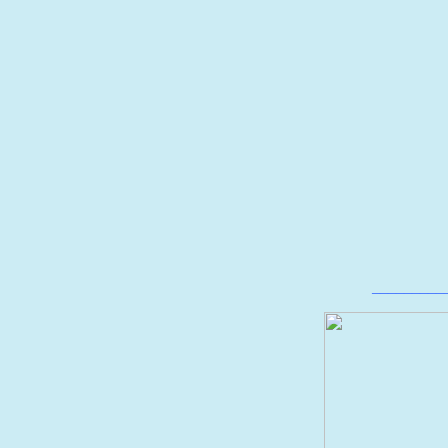
_________