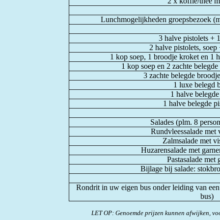
2 x koffie/thee 
Lunchmogelijkheden groepsbezoek (mi
3 halve pistolets + 1
2 halve pistolets, soep 
1 kop soep, 1 broodje kroket en 1 ha
1 kop soep en 2 zachte belegde b
3 zachte belegde broodje
1 luxe belegd 
1 halve belegde 
1 halve belegde pi
Salades (plm. 8 person
Rundvleessalade met v
Zalmsalade met vi
Huzarensalade met garner
Pastasalade met 
Bijlage bij salade: stokb
Rondrit in uw eigen bus onder leiding van een
bus)
LET OP: Genoemde prijzen kunnen afwijken, voo