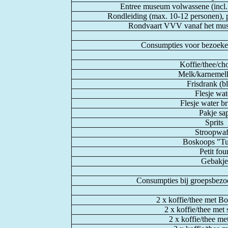
Entree museum volwassene (incl. t
Rondleiding (max. 10-12 personen), pr
Rondvaart VVV vanaf het muse
Consumpties voor bezoeke
Koffie/thee/c
Melk/karnemelk
Frisdrank (bl
Flesje wat
Flesje water b
Pakje sa
Sprits
Stroopwaf
Boskoops "Tu
Petit fou
Gebakje
Consumpties bij groepsbezoe
2 x koffie/thee met Bo
2 x koffie/thee met
2 x koffie/thee met