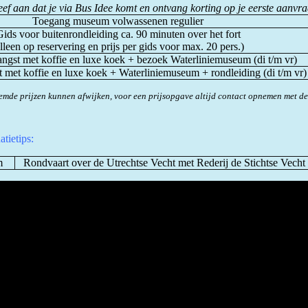
ef aan dat je via Bus Idee komt en ontvang korting op je eerste aanvr
Toegang museum volwassenen regulier
ids voor buitenrondleiding ca. 90 minuten over het fort
alleen op reservering en prijs per gids voor max. 20 pers.)
angst met koffie en luxe koek + bezoek Waterliniemuseum (di t/m vr)
t met koffie en luxe koek + Waterliniemuseum + rondleiding (di t/m vr)
mde prijzen kunnen afwijken, voor een prijsopgave altijd contact opnemen met d
tietips:
m
Rondvaart over de Utrechtse Vecht met Rederij de Stichtse Vecht