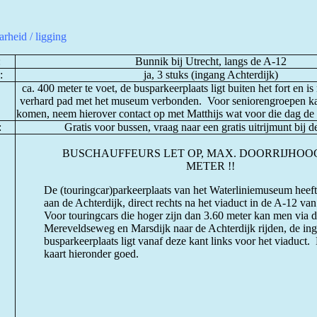
rheid / ligging
:
Bunnik bij Utrecht, langs de A-12
:
ja, 3 stuks (ingang Achterdijk)
ca. 400 meter te voet, de busparkeerplaats ligt buiten het fort en i
verhard pad met het museum verbonden. Voor seniorengroepen kan
komen, neem hierover contact op met Matthijs wat voor die dag de 
:
Gratis voor bussen, vraag naar een gratis uitrijmunt bij d
BUSCHAUFFEURS LET OP, MAX. DOORRIJHOOG
METER !!
De (touringcar)parkeerplaats van het Waterliniemuseum heeft
aan de Achterdijk, direct rechts na het viaduct in de A-12 van
Voor touringcars die hoger zijn dan 3.60 meter kan men via 
Mereveldseweg en Marsdijk naar de Achterdijk rijden, de in
busparkeerplaats ligt vanaf deze kant links voor het viaduct.
kaart hieronder goed.