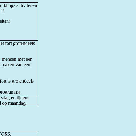
ildings activiteiten
!!
eiten)
et fort grotendeels
er, mensen met een
te maken van een
fort is grotendeels
lprogramma
dag en tijdens
d op maandag.
TORS: