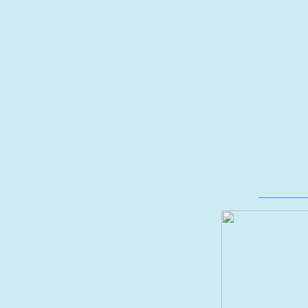
_________