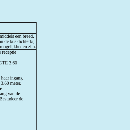
s middels een breed,
 de bus dichterbij
mogelijkheden zijn.
e receptie
TE 3.60
 haar ingang
 3.60 meter.
de
gang van de
 Bestudeer de