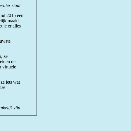
water staat
 eind 2015 een
lijk maakt
je er alles
euwste
, ze
leiden de
 virtuele
ze iets wat
dse
nkelijk zijn