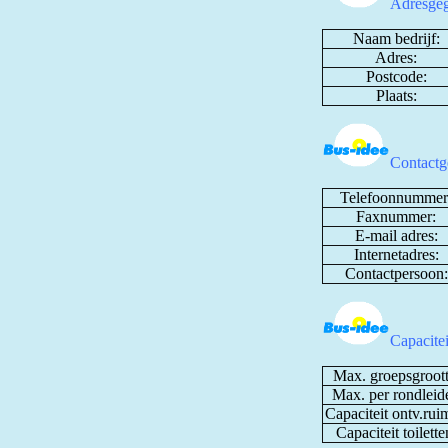
Adresgeg
Naam bedrijf:
Adres:
Postcode:
Plaats:
Contactg
Telefoonnummer
Faxnummer:
E-mail adres:
Internetadres:
Contactpersoon:
Capacite
Max. groepsgroott
Max. per rondleide
Capaciteit ontv.rui
Capaciteit toilette