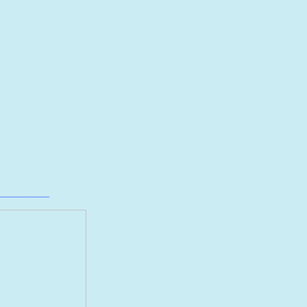
_________