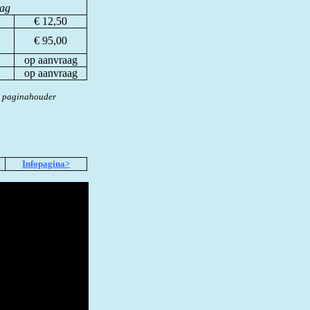
aag
€ 12,50
€ 95,00
op aanvraag
op aanvraag
e paginahouder
Infopagina>