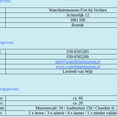
evens:
Waterliniemuseum Fort bij Vechten
Achterdijk 12
3981 HB
Bunnik
egevens:
:
030-6565285
030-6565286
info@waterliniemuseum.nl
www.waterliniemuseum.nl
Liesbeth van Wijk
itsgegevens:
e:
ca. 60
r:
ca. 20
mte:
Museumcafé: 50 / Auditorium 150 / Chambre 6: 
n:
2 x heren / 3 x urinoir / 4 x dames / 1 x minder validen