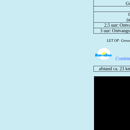
Ge
G
(
2,5 uur: Ontv
3 uur: Ontvangs
LET OP: Genoe
Combina
afstand ca. 23 k