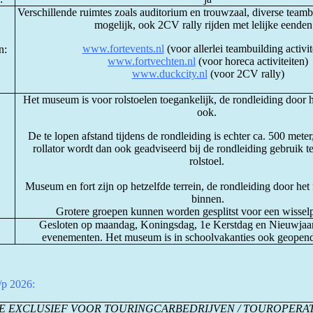
Verschillende ruimtes zoals auditorium en trouwzaal, diverse teambu
mogelijk, ook 2CV rally rijden met lelijke eenden 
www.fortevents.nl
(voor allerlei teambuilding activit
n:
www.fortvechten.nl
(voor horeca activiteiten)
www.duckcity.nl
(voor 2CV rally)
Het museum is voor rolstoelen toegankelijk, de rondleiding door h
ook.
De te lopen afstand tijdens de rondleiding is echter ca. 500 met
rollator wordt dan ook geadviseerd bij de rondleiding gebruik 
rolstoel.
Museum en fort zijn op hetzelfde terrein, de rondleiding door het 
binnen.
Grotere groepen kunnen worden gesplitst voor een wisse
Gesloten op maandag, Koningsdag, 1e Kerstdag en Nieuwjaars
evenementen. Het museum is in schoolvakanties ook geopen
p/p 2026:
E EXCLUSIEF VOOR TOURINGCARBEDRIJVEN / TOUROPERA