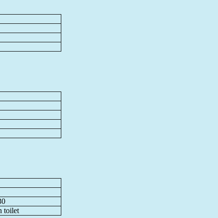
30
 toilet