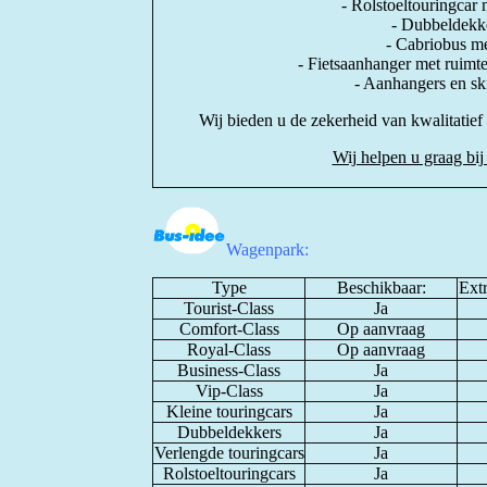
- Rolstoeltouringcar 
- Dubbeldekke
- Cabriobus me
- Fietsaanhanger met ruimte
- Aanhangers en sk
Wij bieden u de zekerheid van kwalitatie
Wij helpen u graag bij
Wagenpark:
Type
Beschikbaar:
Extr
Tourist-Class
Ja
Comfort-Class
Op aanvraag
Royal-Class
Op aanvraag
Business-Class
Ja
Vip-Class
Ja
Kleine touringcars
Ja
Dubbeldekkers
Ja
Verlengde touringcars
Ja
Rolstoeltouringcars
Ja