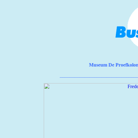
Museum De Proefkolon
_______________________________