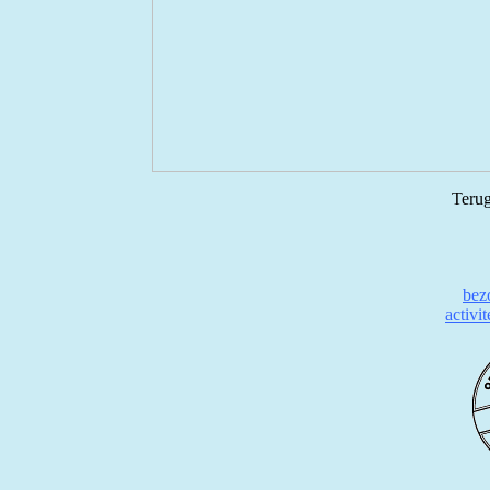
Terug
bez
activi