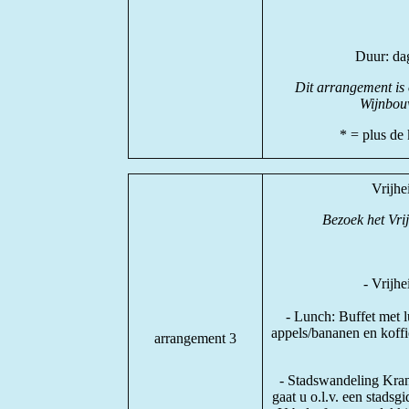
Duur: da
Dit arrangement is 
Wijnbouw
* = plus de 
Vrijh
Bezoek het Vri
- Vrijh
- Lunch: Buffet met l
appels/bananen en koffi
arrangement 3
- Stadswandeling Kran
gaat u o.l.v. een stadsg