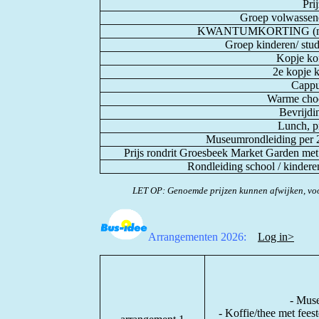
Pri
Groep volwassene
KWANTUMKORTING (min. 1
Groep kinderen/ stud
Kopje kof
2e kopje ko
Cappu
Warme cho
Bevrijdi
Lunch, pr
Museumrondleiding per 2
Prijs rondrit Groesbeek Market Garden met 
Rondleiding school / kindere
LET OP: Genoemde prijzen kunnen afwijken, voo
Arrangementen 2026:
Log in>
- Muse
- Koffie/thee met fee