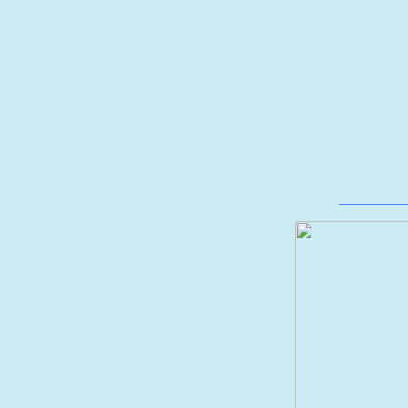
_________