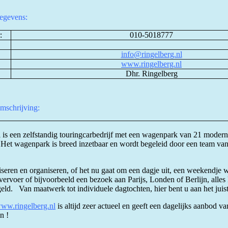
egevens:
:
010-5018777
info@ringelberg.nl
www.ringelberg.nl
Dhr. Ringelberg
omschrijving:
 is een zelfstandig touringcarbedrijf met een wagenpark van 21 moder
 Het wagenpark is breed inzetbaar en wordt begeleid door een team va
eren en organiseren, of het nu gaat om een dagje uit, een weekendje 
rvoer of bijvoorbeeld een bezoek aan Parijs, Londen of Berlijn, alles
ld. Van maatwerk tot individuele dagtochten, hier bent u aan het juist
ww.ringelberg.nl
is altijd zeer actueel en geeft een dagelijks aanbod va
n !