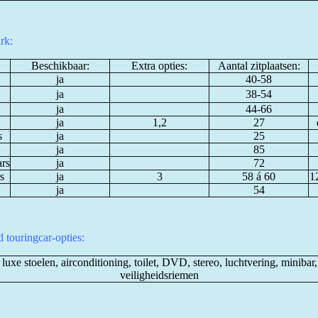
rk:
Beschikbaar:
Extra opties:
Aantal zitplaatsen:
ja
40-58
ja
38-54
ja
44-66
ja
1,2
27
s
ja
25
ja
85
ars
ja
72
s
ja
3
58 á 60
12
ja
54
 touringcar-opties:
 luxe stoelen, airconditioning, toilet, DVD, stereo, luchtvering, minibar
veiligheidsriemen