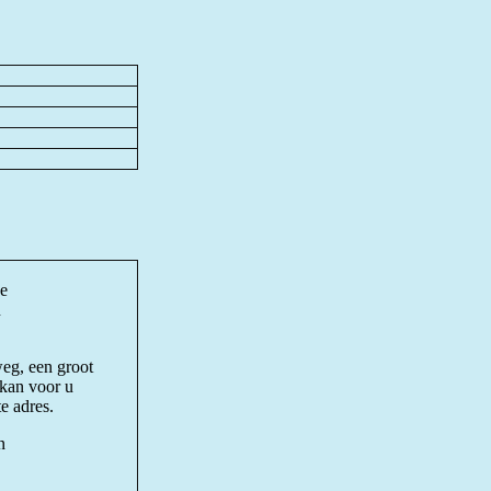
ne
n
weg, een groot
 kan voor u
e adres.
n