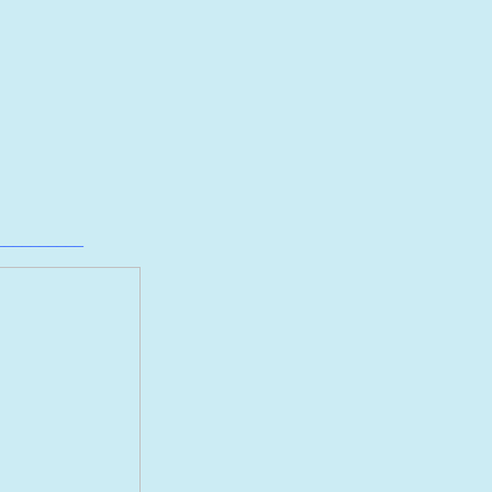
__________