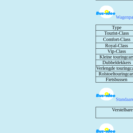
Wagenpa
Type
Tourist-Class
Comfort-Class
Royal-Class
Vip-Class
Kleine touringcar
Dubbeldekkers
Verlengde touringc
Rolstoeltouringcar
Fietsbussen
Standaard
Verstelbare