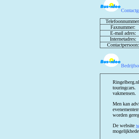
Contactg
Telefoonnummer
Faxnummer:
E-mail adres:
Internetadres:
Contactpersoon:
Bedrijfs
Ringelberg.nl
touringcars.
vakmensen.
Men kan advis
evenementenve
worden gerege
De website
w
mogelijkhede