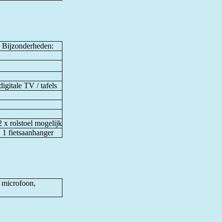
Bijzonderheden:
digitale TV / tafels
 x rolstoel mogelijk
1 fietsaanhanger
, microfoon,