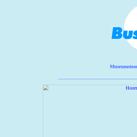
Museumstoo
________________________________