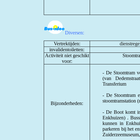
Diversen:
Vertrektijden:
dienstrege
invalidentoiletten:
Activiteit niet geschikt
Stoomtram
voor:
- De Stoomtram ve
(van Dedemstraa
Transferium
- De Stoomtram e
stoomtramstation (
Bijzonderheden:
- De Boot komt in
Enkhuizen) . Buss
kunnen in Enkhui
parkeren bij het e
Zuiderzeemuseum, h