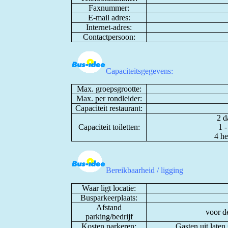
Faxnummer:
E-mail adres:
Internet-adres:
Contactpersoon:
Capaciteitsgegevens:
Max. groepsgrootte:
Max. per rondleider:
Capaciteit restaurant:
2 d
Capaciteit toiletten:
1 
4 he
Bereikbaarheid / ligging
Waar ligt locatie:
Busparkeerplaats:
Afstand
voor d
parking/bedrijf
Kosten parkeren:
Gasten uit laten 