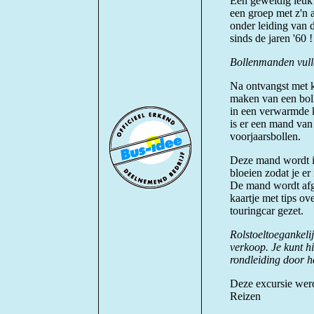
Een geweldig leuk 
een groep met z'n 
onder leiding van d
sinds de jaren '60 !
Bollenmanden vull
Na ontvangst met ko
maken van een boll
in een verwarmde 
is er een mand va
voorjaarsbollen.
Deze mand wordt i
bloeien zodat je er
De mand wordt afg
kaartje met tips o
touringcar gezet.
Rolstoeltoegankelij
verkoop. Je kunt hi
rondleiding door h
Deze excursie werd
Reizen