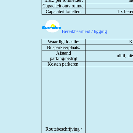
Max. per rondleider:
in
Capaciteit ontv.ruimte:
Capaciteit toiletten:
1 x here
Bereikbaarheid / ligging
Waar ligt locatie:
Ku
Busparkeerplaats:
Afstand
nihil, ui
parking/bedrijf
Kosten parkeren:
Routebeschrijving /