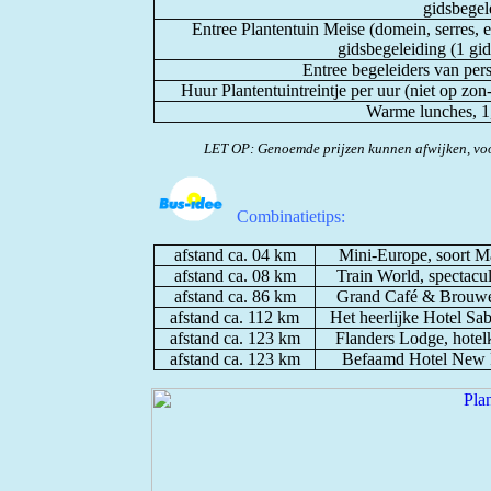
gidsbegel
Entree Plantentuin Meise (domein, serres, e
gidsbegeleiding (1 gid
Entree begeleiders van per
Huur Plantentuintreintje per uur (niet op zon
Warme lunches, 1
LET OP: Genoemde prijzen kunnen afwijken, voo
Combinatietips:
afstand ca. 04 km
Mini-Europe, soort M
afstand ca. 08 km
Train World, spectacul
afstand ca. 86 km
Grand Café & Brouweri
afstand ca. 112 km
Het heerlijke Hotel Sa
afstand ca. 123 km
Flanders Lodge, hotelk
afstand ca. 123 km
Befaamd Hotel New R