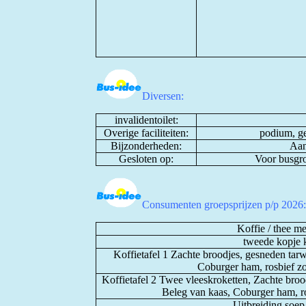
Diversen:
invalidentoilet:
Overige faciliteiten:
podium, ge
Bijzonderheden:
Aan
Gesloten op:
Voor busgro
Consumenten groepsprijzen p/p 202
Koffie / thee m
tweede kopje k
Koffietafel 1 Zachte broodjes, gesneden tarw
Coburger ham, rosbief zo
Koffietafel 2 Twee vleeskroketten, Zachte broo
Beleg van kaas, Coburger ham, ro
Uitbreiding soep 