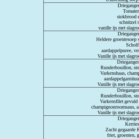
Driegangen
Tomaten
stokbrood e
schnitzel 
vanille ijs met slagr
Driegangen
Heldere groentesoep s
Scholfi
aardappelpuree, ver
Vanille ijs met slagr
Driegangen
Runderbouillon, sto
Varkenshaas, cham
aardappelgarnituur
Vanille ijs met slagr
Driegangen
Runderbouillon, sto
Varkensfilet gevuld
champignonroomsaus, aar
Vanille ijs met slagr
Driegangen
Kerries
Zacht gegaarde 
friet, groenten,