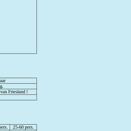
aar
g.
van Friesland !
pers.
25-60 pers.