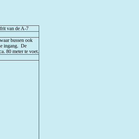
frit van de A-7
e waar bussen ook
 de ingang. De
ca. 80 meter te voet.