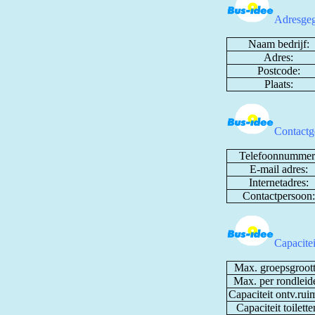
Adresgeg
Naam bedrijf:
Adres:
Postcode:
Plaats:
Contactg
Telefoonnummer
E-mail adres:
Internetadres:
Contactpersoon:
Capacite
Max. groepsgroott
Max. per rondleide
Capaciteit ontv.rui
Capaciteit toilette