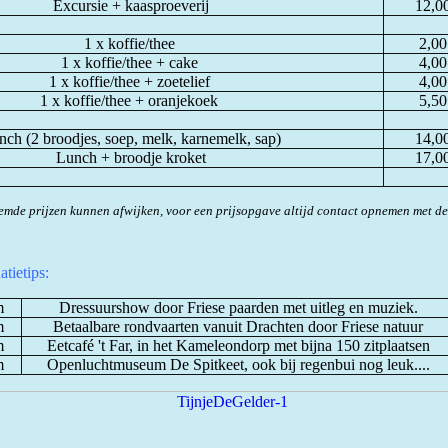
Excursie + kaasproeverij
12,0
1 x koffie/thee
2,00
1 x koffie/thee + cake
4,00
1 x koffie/thee + zoetelief
4,00
1 x koffie/thee + oranjekoek
5,50
ch (2 broodjes, soep, melk, karnemelk, sap)
14,0
Lunch + broodje kroket
17,0
mde prijzen kunnen afwijken, voor een prijsopgave altijd contact opnemen met d
tietips:
m
Dressuurshow door Friese paarden met uitleg en muziek.
m
Betaalbare rondvaarten vanuit Drachten door Friese natuur
m
Eetcafé 't Far, in het Kameleondorp met bijna 150 zitplaatsen
m
Openluchtmuseum De Spitkeet, ook bij regenbui nog leuk....