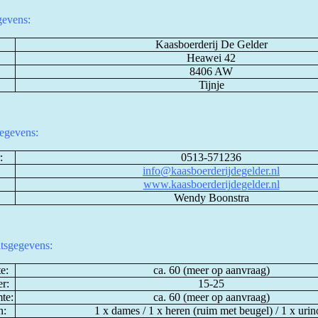
evens:
Kaasboerderij De Gelder
Heawei 42
8406 AW
Tijnje
egevens:
:
0513-571236
info@kaasboerderijdegelder.nl
www.kaasboerderijdegelder.nl
Wendy Boonstra
itsgegevens:
e:
ca. 60 (meer op aanvraag)
r:
15-25
mte:
ca. 60 (meer op aanvraag)
n:
1 x dames / 1 x heren (ruim met beugel) / 1 x urin