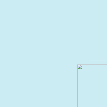
_________