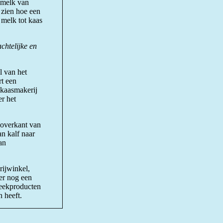
 melk van
 zien hoe een
 melk tot kaas
chtelijke en
l van het
rt een
 kaasmakerij
er het
 overkant van
n kalf naar
an
rijwinkel,
er nog een
reekproducten
n heeft.