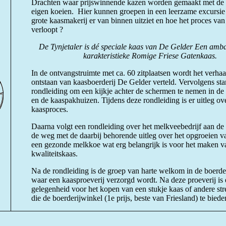
Drachten waar prijswinnende kazen worden gemaakt met de
eigen koeien. Hier kunnen groepen in een leerzame excursie
grote kaasmakerij er van binnen uitziet en hoe het proces van
verloopt ?
De Tynjetaler is dé speciale kaas van De Gelder Een amba
karakteristieke Romige Friese Gatenkaas.
In de ontvangstruimte met ca. 60 zitplaatsen wordt het verhaa
ontstaan van kaasboerderij De Gelder verteld. Vervolgens sta
rondleiding om een kijkje achter de schermen te nemen in de
en de kaaspakhuizen. Tijdens deze rondleiding is er uitleg ov
kaasproces.
Daarna volgt een rondleiding over het melkveebedrijf aan de
de weg met de daarbij behorende uitleg over het opgroeien va
een gezonde melkkoe wat erg belangrijk is voor het maken v
kwaliteitskaas.
Na de rondleiding is de groep van harte welkom in de boerde
waar een kaasproeverij verzorgd wordt. Na deze proeverij is 
gelegenheid voor het kopen van een stukje kaas of andere st
die de boerderijwinkel (1e prijs, beste van Friesland) te biede