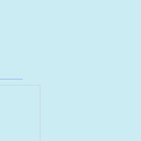
_________