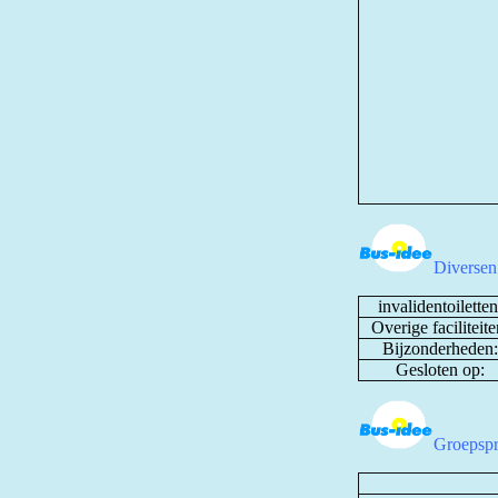
Diversen
invalidentoiletten
Overige faciliteite
Bijzonderheden:
Gesloten op:
Groepspr