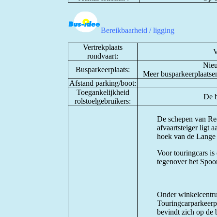
Bereikbaarheid / ligging
Vertrekplaats
V
rondvaart:
Nieu
Busparkeerplaats:
Meer busparkeerplaatse
Afstand parking/boot:
Toegankelijkheid
De b
rolstoelgebruikers:
De schepen van Red
afvaartsteiger ligt
hoek van de Lange V
Voor touringcars is
tegenover het Spo
Onder winkelcentru
Touringcarparkeerp
bevindt zich op de