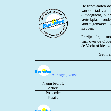
De rondvaarten doo
van de stad via d
(Oudegracht, Vie
vertrekplaats ond
kunt u gemakkelijk 
stappen.
Er zijn talrijke m
vaar over de Oudeg
de Vecht óf kies v
Geduren
Adresgegevens:
Naam bedrijf:
Adres:
Postcode:
Plaats: