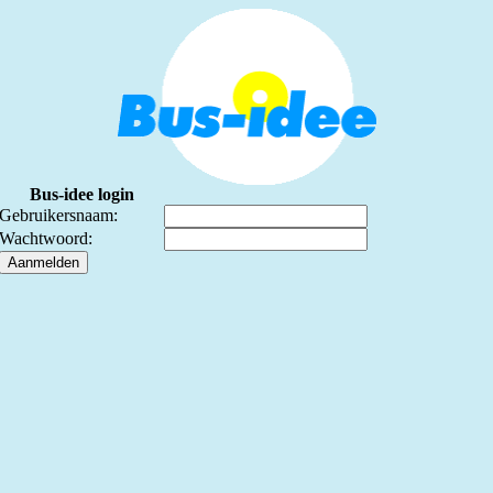
Bus-idee login
Gebruikersnaam:
Wachtwoord: