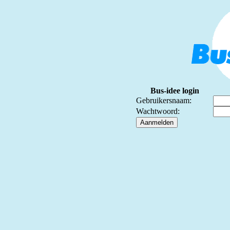
Bus-idee login
Gebruikersnaam:
Wachtwoord: