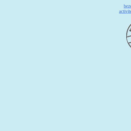
bez
activi