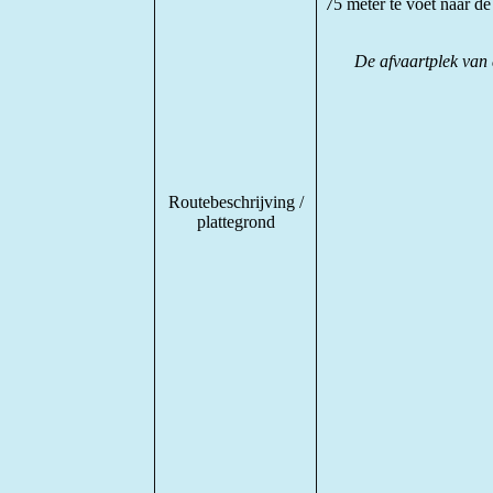
75 meter te voet naar d
De afvaartplek van 
Routebeschrijving /
plattegrond