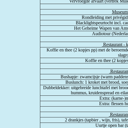
Vervroegde afvaart (vertrek Mui
Museum
Rondleiding met privégids
Blacklightspeurtocht incl. cad
Het Geheime Wapen van Amste
Audiotour (Nederlan
Restaurant - k
Koffie en thee (2 kopjes pp) met de beroemde 
slag
Koffie en thee (2 kopj
Restauran
Bushapje: zwamcijsje (warm paddensto
Buslunch: 1 kroket met brood, soepj
Dubbeldekker: uitgebreide lunchtafel met broodso
hummus, kruidenspread en eiland
Extra: (karne-)
Extra: flessen h
Restaurant
2 drankjes (tapbier , wijn, fris), ta
Uurtje open bar (ta