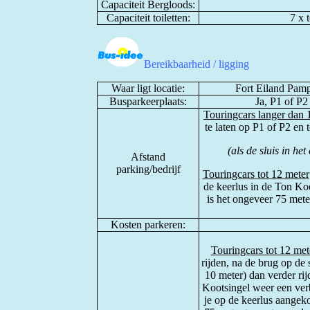
Capaciteit Bergloods:
Capaciteit toiletten:
7 x t
Bereikbaarheid / ligging
Waar ligt locatie:
Fort Eiland Pamp
Busparkeerplaats:
Ja, P1 of P2
Touringcars langer dan 
te laten op P1 of P2 en 
(als de sluis in he
Afstand
parking/bedrijf
Touringcars tot 12 meter
de keerlus in de Ton Koo
is het ongeveer 75 mete
Kosten parkeren:
Touringcars tot 12 met
rijden, na de brug op de 
10 meter) dan verder ri
Kootsingel weer een ver
je op de keerlus aangeko