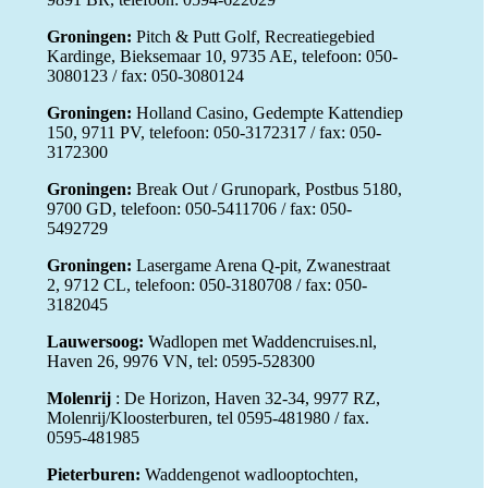
Groningen:
Pitch & Putt Golf, Recreatiegebied
Kardinge, Bieksemaar 10, 9735 AE, telefoon: 050-
3080123 / fax: 050-3080124
Groningen:
Holland Casino, Gedempte Kattendiep
150, 9711 PV, telefoon: 050-3172317 / fax: 050-
3172300
Groningen:
Break Out / Grunopark, Postbus 5180,
9700 GD, telefoon: 050-5411706 / fax: 050-
5492729
Groningen:
Lasergame Arena Q-pit, Zwanestraat
2, 9712 CL, telefoon: 050-3180708 / fax: 050-
3182045
Lauwersoog:
Wadlopen met Waddencruises.nl,
Haven 26, 9976 VN, tel: 0595-528300
Molenrij
: De Horizon, Haven 32-34, 9977 RZ,
Molenrij/Kloosterburen, tel 0595-481980 / fax.
0595-481985
Pieterburen:
Waddengenot wadlooptochten,