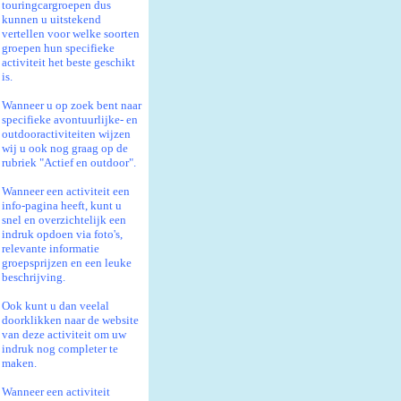
touringcargroepen dus
kunnen u uitstekend
vertellen voor welke soorten
groepen hun specifieke
activiteit het beste geschikt
is.
Wanneer u op zoek bent naar
specifieke avontuurlijke- en
outdooractiviteiten wijzen
wij u ook nog graag op de
rubriek "Actief en outdoor".
Wanneer een activiteit een
info-pagina heeft, kunt u
snel en overzichtelijk een
indruk opdoen via foto's,
relevante informatie
groepsprijzen en een leuke
beschrijving.
Ook kunt u dan veelal
doorklikken naar de website
van deze activiteit om uw
indruk nog completer te
maken.
Wanneer een activiteit