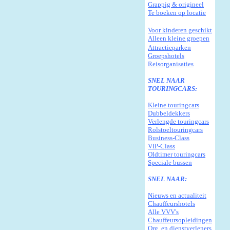
Grappig & origineel
Te boeken op locatie
Voor kinderen geschikt
Alleen
k
leine groepen
Attractieparken
G
roepshotels
R
eisorganisaties
SNEL NAAR
TOURINGCARS:
Kleine touringcars
Dubbeldekkers
Verlengde touringcars
Rolstoeltouringcars
Business-Class
VIP-Class
Oldtimer touringcars
Speciale bussen
SNEL NAAR:
Nieuws en actualiteit
Chauffeurshotels
Alle VVV's
Chauffeursopleidingen
Org. en dienstverleners