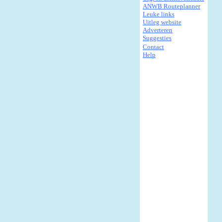
ANWB Routeplanner
Leuke links
Uitleg website
Adverteren
Suggesties
Contact
Help