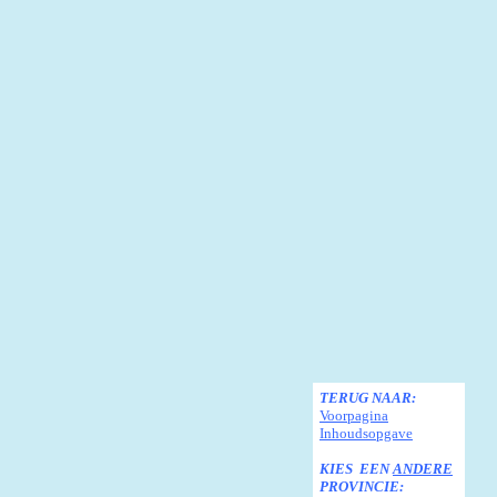
TERUG NAAR:
Voorpagina
Inhoudsopgave
KIES EEN
ANDERE
PROVINCIE: