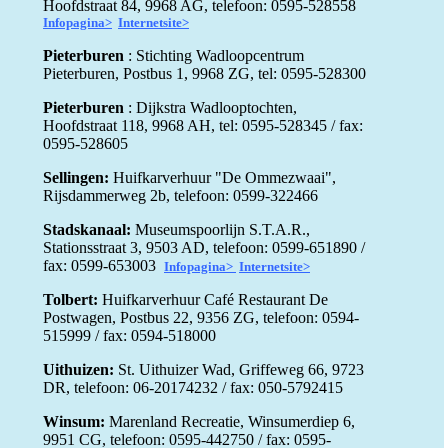
Hoofdstraat 84, 9968 AG,
telefoon: 0595-528558
Infopagina>
Internetsite>
Pieterburen
: Stichting Wadloopcentrum
Pieterburen, Postbus 1, 9968 ZG, tel: 0595-528300
Pieterburen
: Dijkstra Wadlooptochten,
Hoofdstraat 118, 9968 AH, tel: 0595-528345 / fax:
0595-52860
5
Sellingen:
Huifkarverhuur "De Ommezwaai",
Rijsdammerweg 2b, telefoon: 0599-322466
Stadskanaal:
Museumspoorlijn S.T.A.R.,
Stationsstraat 3, 9503 AD, telefoon: 0599-651890 /
fax: 0599-653003
Infopagina>
Internetsite>
Tolbert:
Huifkarverhuur Café Restaurant De
Postwagen, Postbus 22, 9356 ZG, telefoon: 0594-
515999 / fax: 0594-518000
Uithuizen:
St. Uithuizer Wad, Griffeweg 66, 9723
DR, telefoon:
06-20174232
/
fax:
050-5792415
Winsum:
Marenland Recreatie, Winsumerdiep 6,
9951 CG, telefoon: 0595-442750 / fax: 0595-