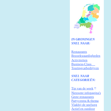
IN GRONINGEN
SNEL NAAR:
Restaurants
Bezoekwaardigheden
Activiteiten
Business-Class
Touringcarbedrijven
SNEL NAAR
CATEGORIEËN:
Tip van de week
!!
N
ieuwste infopagina's
G
rote restaurants
Partycentra & thema
Vlakbij de snelweg
Actief en outdoor